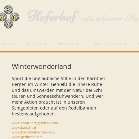
Hoferhof
- ein schöner Fl
Home
Unser Hof
Wohnungen
Freizeit am Hof
Winterwonderland
Spürt die unglaubliche Stille in den Kärntner
Bergen im Winter. Genießt die innere Ruhe
und das Einswerden mit der Natur bei Schi
touren und Schneeschuhwandern. Und wer
mehr Action braucht ist in unseren
Schigebieten oder auf den Rodelbahnen
bestens aufgehoben.
www.sportberg-goldeck.com
www.katschi.at
www.badkleinkirchheim.at
www.gerlitzen.com