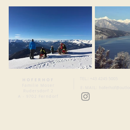
TEL.: +43 4245 5005
HOFERHOF
Familie Moser
E-MAIL:
hoferhof@outlo
Rudersdorf 2
A - 9702 Ferndorf